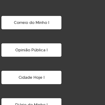
Correio do Minho I
Opinião Pública I
Cidade Hoje I
Diário do Minho I