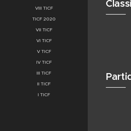
Class
VIII TICF
TICF 2020
VII TICF
VI TICF
V TICF
IV TICF
III TICF
Parti
II TICF
I TICF